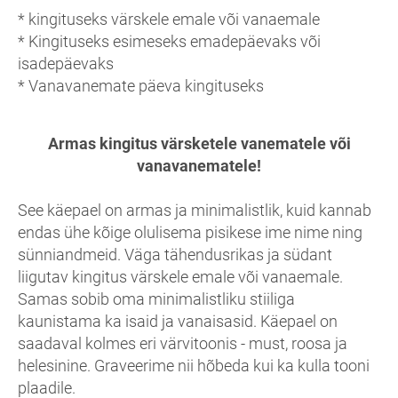
* kingituseks värskele emale või vanaemale
* Kingituseks esimeseks emadepäevaks või
isadepäevaks
* Vanavanemate päeva kingituseks
Armas kingitus värsketele vanematele või
vanavanematele!
See käepael on armas ja minimalistlik, kuid kannab
endas ühe kõige olulisema pisikese ime nime ning
sünniandmeid. Väga tähendusrikas ja südant
liigutav kingitus värskele emale või vanaemale.
Samas sobib oma minimalistliku stiiliga
kaunistama ka isaid ja vanaisasid. Käepael on
saadaval kolmes eri värvitoonis - must, roosa ja
helesinine. Graveerime nii hõbeda kui ka kulla tooni
plaadile.