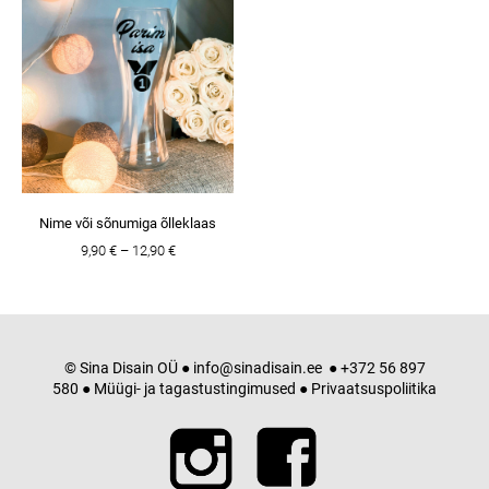
Nime või sõnumiga õlleklaas
9,90 €
–
12,90 €
© Sina Disain OÜ ●
info@sinadisain.ee
● +372 56 897
580 ●
Müügi- ja tagastustingimused
●
Privaatsuspoliitika