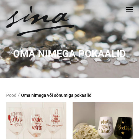
OMA NIMEGA POKAALID
/
Pood
Oma nimega või sõnumiga pokaalid