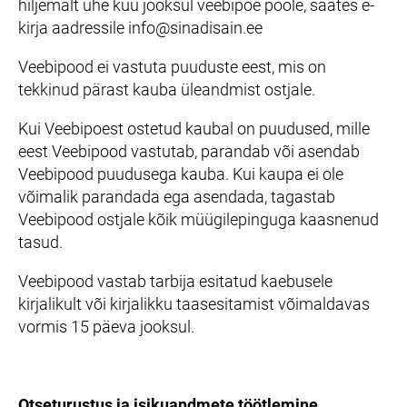
hiljemalt ühe kuu jooksul veebipoe poole, saates e-
kirja aadressile info@sinadisain.ee
Veebipood ei vastuta puuduste eest, mis on
tekkinud pärast kauba üleandmist ostjale.
Kui Veebipoest ostetud kaubal on puudused, mille
eest Veebipood vastutab, parandab või asendab
Veebipood puudusega kauba. Kui kaupa ei ole
võimalik parandada ega asendada, tagastab
Veebipood ostjale kõik müügilepinguga kaasnenud
tasud.
Veebipood vastab tarbija esitatud kaebusele
kirjalikult või kirjalikku taasesitamist võimaldavas
vormis 15 päeva jooksul.
Otseturustus ja isikuandmete töötlemine