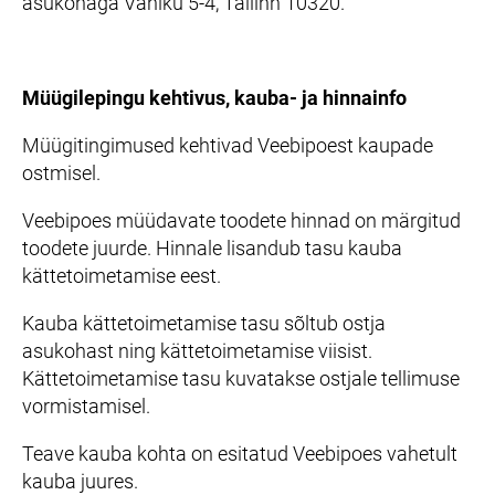
asukohaga Vaniku 5-4, Tallinn 10320.
Müügilepingu kehtivus, kauba- ja hinnainfo
Müügitingimused kehtivad Veebipoest kaupade
ostmisel.
Veebipoes müüdavate toodete hinnad on märgitud
toodete juurde. Hinnale lisandub tasu kauba
kättetoimetamise eest.
Kauba kättetoimetamise tasu sõltub ostja
asukohast ning kättetoimetamise viisist.
Kättetoimetamise tasu kuvatakse ostjale tellimuse
vormistamisel.
Teave kauba kohta on esitatud Veebipoes vahetult
kauba juures.