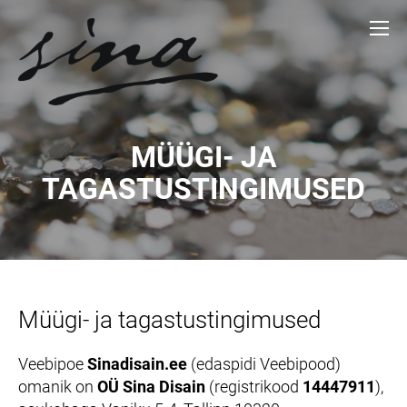
MÜÜGI- JA
TAGASTUSTINGIMUSED
Müügi- ja tagastustingimused
Veebipoe
Sinadisain.ee
(edaspidi Veebipood)
omanik on
OÜ Sina Disain
(registrikood
14447911
),