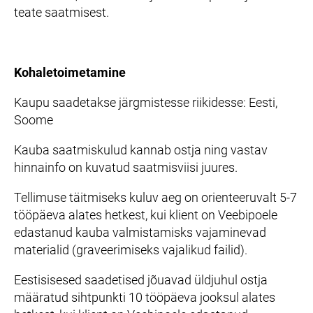
teate saatmisest.
Kohaletoimetamine
Kaupu saadetakse järgmistesse riikidesse: Eesti,
Soome
Kauba saatmiskulud kannab ostja ning vastav
hinnainfo on kuvatud saatmisviisi juures.
Tellimuse täitmiseks kuluv aeg on orienteeruvalt 5-7
tööpäeva alates hetkest, kui klient on Veebipoele
edastanud kauba valmistamisks vajaminevad
materialid (graveerimiseks vajalikud failid).
Eestisisesed saadetised jõuavad üldjuhul ostja
määratud sihtpunkti 10 tööpäeva jooksul alates