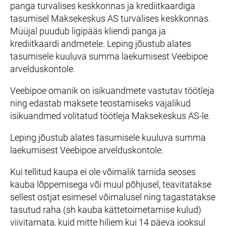
panga turvalises keskkonnas ja krediitkaardiga
tasumisel Maksekeskus AS turvalises keskkonnas.
Müüjal puudub ligipääs kliendi panga ja
krediitkaardi andmetele. Leping jõustub alates
tasumisele kuuluva summa laekumisest Veebipoe
arvelduskontole.
Veebipoe omanik on isikuandmete vastutav töötleja
ning edastab maksete teostamiseks vajalikud
isikuandmed volitatud töötleja Maksekeskus AS-le.
Leping jõustub alates tasumisele kuuluva summa
laekumisest Veebipoe arvelduskontole.
Kui tellitud kaupa ei ole võimalik tarnida seoses
kauba lõppemisega või muul põhjusel, teavitatakse
sellest ostjat esimesel võimalusel ning tagastatakse
tasutud raha (sh kauba kättetoimetamise kulud)
viivitamata, kuid mitte hiljem kui 14 päeva jooksul