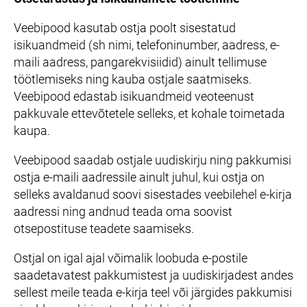
Veebipood kasutab ostja poolt sisestatud
isikuandmeid (sh nimi, telefoninumber, aadress, e-
maili aadress, pangarekvisiidid) ainult tellimuse
töötlemiseks ning kauba ostjale saatmiseks.
Veebipood edastab isikuandmeid veoteenust
pakkuvale ettevõtetele selleks, et kohale toimetada
kaupa.
Veebipood saadab ostjale uudiskirju ning pakkumisi
ostja e-maili aadressile ainult juhul, kui ostja on
selleks avaldanud soovi sisestades veebilehel e-kirja
aadressi ning andnud teada oma soovist
otsepostituse teadete saamiseks.
Ostjal on igal ajal võimalik loobuda e-postile
saadetavatest pakkumistest ja uudiskirjadest andes
sellest meile teada e-kirja teel või järgides pakkumisi