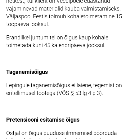
hetkest, kui klient on Veebipoele edastanud
vajaminevad materialid kauba valmistamiseks.
Väljaspool Eestis toimub kohaletoimetamine 15
tööpäeva jooksul.
Erandlikel juhtumitel on õigus kaup kohale
toimetada kuni 45 kalendripäeva jooksul.
Taganemisõigus
Lepingule taganemisõigus ei laiene, tegemist on
eritellimusel tootega (VÕS § 53 lg 4 p 3).
Pretensiooni esitamise õigus
Ostjal on õigus puuduse ilmnemisel pöörduda