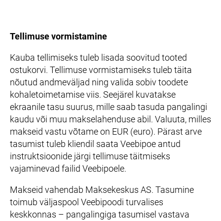
Tellimuse vormistamine
Kauba tellimiseks tuleb lisada soovitud tooted
ostukorvi. Tellimuse vormistamiseks tuleb täita
nõutud andmeväljad ning valida sobiv toodete
kohaletoimetamise viis. Seejärel kuvatakse
ekraanile tasu suurus, mille saab tasuda pangalingi
kaudu või muu makselahenduse abil. Valuuta, milles
makseid vastu võtame on EUR (euro). Pärast arve
tasumist tuleb kliendil saata Veebipoe antud
instruktsioonide järgi tellimuse täitmiseks
vajaminevad failid Veebipoele.
Makseid vahendab
Maksekeskus AS
. Tasumine
toimub väljaspool Veebipoodi turvalises
keskkonnas – pangalingiga tasumisel vastava