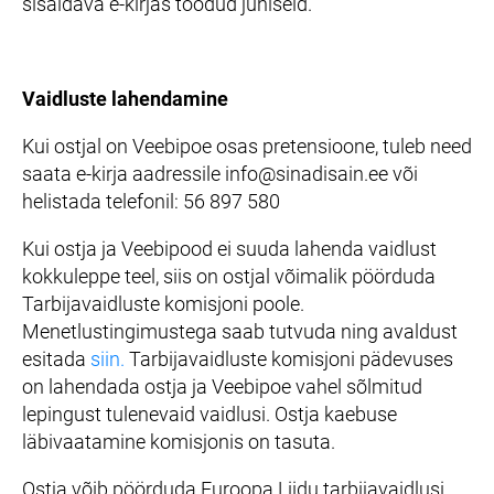
sisaldava e-kirjas toodud juhiseid.
Vaidluste lahendamine
Kui ostjal on Veebipoe osas pretensioone, tuleb need
saata e-kirja aadressile info@sinadisain.ee või
helistada telefonil: 56 897 580
Kui ostja ja Veebipood ei suuda lahenda vaidlust
kokkuleppe teel, siis on ostjal võimalik pöörduda
Tarbijavaidluste komisjoni poole.
Menetlustingimustega saab tutvuda ning avaldust
esitada
siin
.
Tarbijavaidluste komisjoni pädevuses
on lahendada ostja ja Veebipoe vahel sõlmitud
lepingust tulenevaid vaidlusi. Ostja kaebuse
läbivaatamine komisjonis on tasuta.
Ostja võib pöörduda Euroopa Liidu tarbijavaidlusi