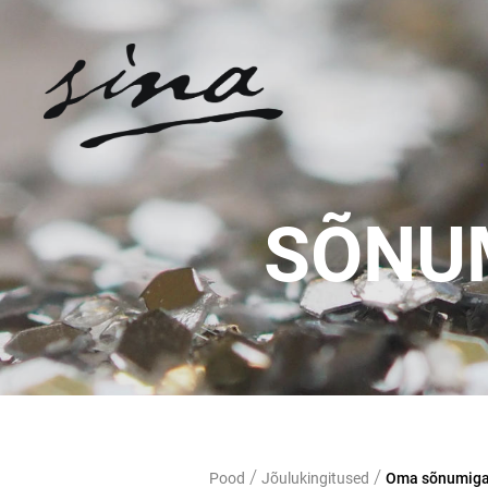
SÕNU
/
/
Pood
Jõulukingitused
Oma sõnumiga