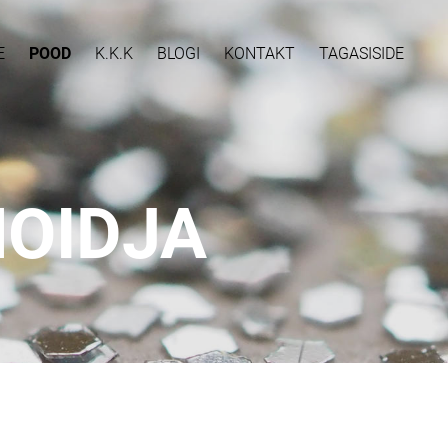
E
POOD
K.K.K
BLOGI
KONTAKT
TAGASISIDE
OIDJA