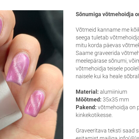
Sõnumiga võtmehoidja on
Võtmeid kanname me kõik
seega tuletab võtmehoidj
mitu korda päevas võtme
Saame graveerida võtmeho
meelepärase sõnumi, võim
võtmehoidja teisele poolel
naisele kui ka heale sõbra
Material:
alumiinium
Mõõtmed:
35x35 mm
Pakend:
võtmehoidja on p
kinkekotikesse.
Graveeritava teksti saad s
esitamist mailiga info(@)