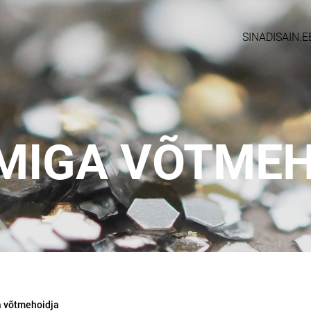
SINADISAIN.E
MIGA VÕTMEH
 võtmehoidja