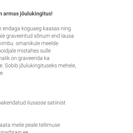
 armas jõulukingitus!
 endaga koguaeg kaasas ning
ale graveeritud sõnum end lausa
kimbu omanikule meelde.
idjale mistahes sulle
alik on graveerida ka
e. Sobib jõulukingituseks mehele,
le.
akendatud ilusasse satiinist
aata meile peale tellimuse
sinadisain.ee