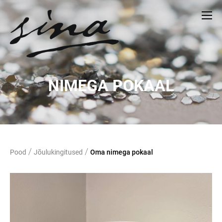
NIMEGA POKAAL
/
/
Pood
Jõulukingitused
Oma nimega pokaal