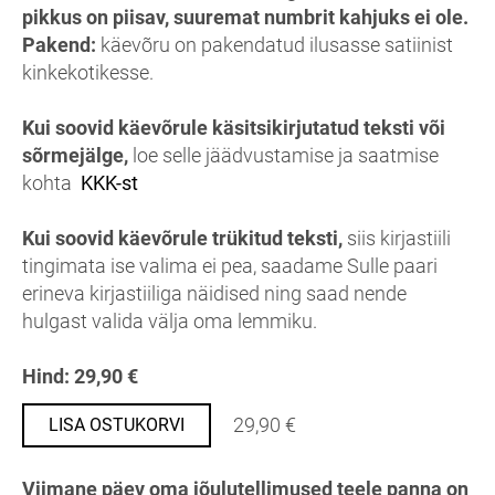
pikkus on piisav, suuremat numbrit kahjuks ei ole.
Pakend:
käevõru on pakendatud ilusasse satiinist
kinkekotikesse.
Kui soovid käevõrule käsitsikirjutatud teksti või
sõrmejälge,
loe selle jäädvustamise ja saatmise
kohta
KKK-st
Kui soovid käevõrule trükitud teksti,
siis kirjastiili
tingimata ise valima ei pea, saadame Sulle paari
erineva kirjastiiliga näidised ning saad nende
hulgast valida välja oma lemmiku.
Hind: 29,90 €
29,90 €
LISA OSTUKORVI
Viimane päev oma jõulutellimused teele panna on