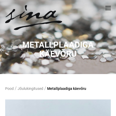
METALLPLAADIGA
KÄEVÕRU
/
/
Pood
Jõulukingitused
Metallplaadiga käevõru