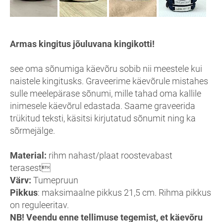
Armas kingitus jõuluvana kingikotti!
see oma sõnumiga käevõru sobib nii meestele kui
naistele kingitusks. Graveerime käevõrule mistahes
sulle meelepärase sõnumi, mille tahad oma kallile
inimesele käevõrul edastada. Saame graveerida
trükitud teksti, käsitsi kirjutatud sõnumit ning ka
sõrmejälge.
Material:
rihm nahast/plaat roostevabast
terasest
Värv:
Tumepruun
Pikkus
: maksimaalne pikkus 21,5 cm. Rihma pikkus
on reguleeritav.
NB! Veendu enne tellimuse tegemist, et käevõru