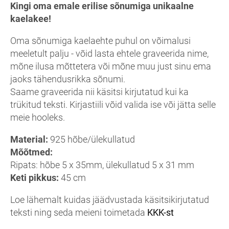
Kingi oma emale erilise sõnumiga unikaalne
kaelakee!
Oma sõnumiga kaelaehte puhul on võimalusi
meeletult palju - võid lasta ehtele graveerida nime,
mõne ilusa mõttetera või mõne muu just sinu ema
jaoks tähendusrikka sõnumi.
Saame graveerida nii käsitsi kirjutatud kui ka
trükitud teksti. Kirjastiili võid valida ise või jätta selle
meie hooleks.
Material:
925 hõbe/ülekullatud
Mõõtmed:
Ripats: hõbe 5 x 35mm, ülekullatud 5 x 31 mm
Keti pikkus:
45 cm
Loe lähemalt kuidas jäädvustada käsitsikirjutatud
teksti ning seda meieni toimetada
KKK-st