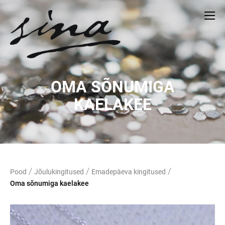
OMA SÕNUMIGA
KAELAKEE
/
/
/
Pood
Jõulukingitused
Emadepäeva kingitused
Oma sõnumiga kaelakee